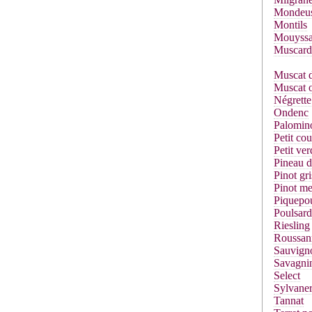
Mondeu
Montils
Mouyssa
Muscard
Muscat d
Muscat o
Négrette
Ondenc
Palomin
Petit co
Petit ver
Pineau d
Pinot gri
Pinot me
Piquepou
Poulsard
Riesling
Roussan
Sauvign
Savagni
Select
Sylvane
Tannat