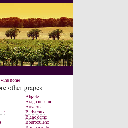
e Vine home
re other grapes
u
Aligoté
Aragnan blanc
Auxerrois
anc
Barbaroux
Blanc dame
s
Bourboulenc
Brun argente