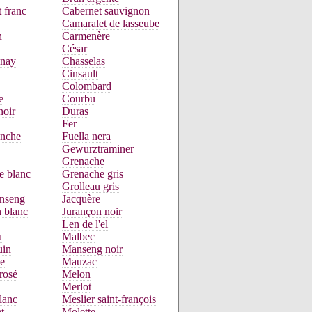
 franc
Cabernet sauvignon
Camaralet de lasseube
n
Carmenère
César
nay
Chasselas
Cinsault
Colombard
e
Courbu
noir
Duras
Fer
anche
Fuella nera
Gewurztraminer
Grenache
e blanc
Grenache gris
Grolleau gris
nseng
Jacquère
 blanc
Jurançon noir
Len de l'el
u
Malbec
uin
Manseng noir
e
Mauzac
rosé
Melon
Merlot
lanc
Meslier saint-françois
t
Molette