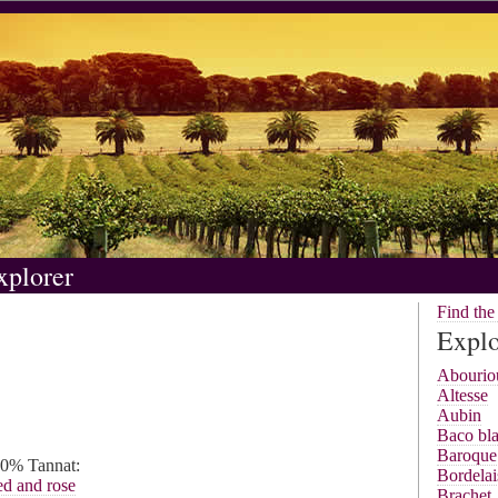
xplorer
Find th
Explo
Abourio
Altesse
Aubin
Baco bl
Baroque
 50% Tannat:
Bordelai
d and rose
Brachet