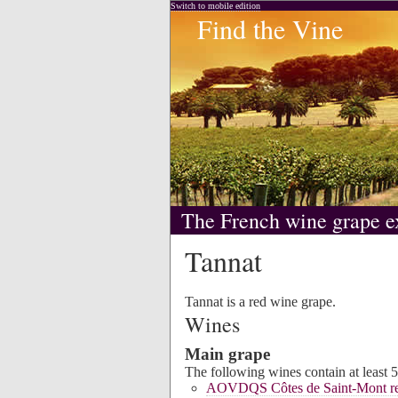
Switch to mobile edition
Find the Vine
The French wine grape e
Tannat
Tannat is a red wine grape.
Wines
Main grape
The following wines contain at least
AOVDQS Côtes de Saint-Mont re