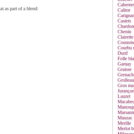
Cabernet
t as part of a blend:
Calitor
Carigna
Castets
Chardon
Chenin
Clairette
Counois
Courbu 
Durif
Folle bl
Gamay
Graisse
Grenach
Grolleau
Gros ma
Jurançon
Lauzet
Macabe
Manosq
Marsann
Mauzac 
Merille
Merlot b
Milgrane