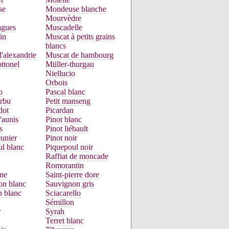
se
Mondeuse blanche
Mourvèdre
gues
Muscadelle
in
Muscat à petits grains
blancs
'alexandrie
Muscat de hambourg
ttonel
Müller-thurgau
Niellucio
Orbois
o
Pascal blanc
urbu
Petit manseng
dot
Picardan
'aunis
Pinot blanc
s
Pinot liébault
unier
Pinot noir
l blanc
Piquepoul noir
Raffiat de moncade
Romorantin
ne
Saint-pierre dore
on blanc
Sauvignon gris
n blanc
Sciacarello
Sémillon
r
Syrah
Terret blanc