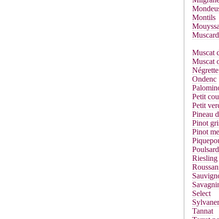
Mondeu
Montils
Mouyssa
Muscard
Muscat d
Muscat o
Négrette
Ondenc
Palomin
Petit co
Petit ver
Pineau d
Pinot gri
Pinot me
Piquepou
Poulsard
Riesling
Roussan
Sauvign
Savagni
Select
Sylvane
Tannat