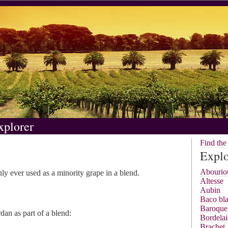
xplorer
Find th
Explo
Abourio
nly ever used as a minority grape in a blend.
Altesse
Aubin
Baco bl
Baroque
dan as part of a blend:
Bordelai
Brachet