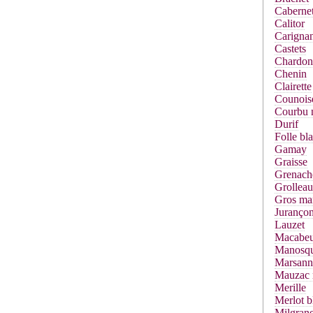
Cabernet
Calitor
Carigna
Castets
Chardon
Chenin
Clairette
Counois
Courbu 
Durif
Folle bl
Gamay
Graisse
Grenach
Grolleau
Gros ma
Jurançon
Lauzet
Macabe
Manosq
Marsann
Mauzac 
Merille
Merlot b
Milgrane