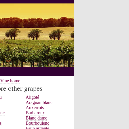
e Vine home
re other grapes
u
Aligoté
Aragnan blanc
Auxerrois
anc
Barbaroux
Blanc dame
s
Bourboulenc
Brun argente