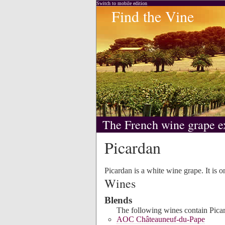
Switch to mobile edition
Find the Vine
The French wine grape e
Picardan
Picardan is a white wine grape. It is o
Wines
Blends
The following wines contain Picar
AOC Châteauneuf-du-Pape