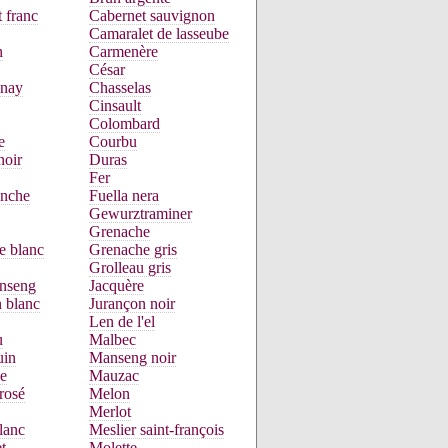
 franc
Cabernet sauvignon
Camaralet de lasseube
n
Carmenère
César
nay
Chasselas
Cinsault
Colombard
e
Courbu
noir
Duras
Fer
anche
Fuella nera
Gewurztraminer
Grenache
e blanc
Grenache gris
Grolleau gris
nseng
Jacquère
 blanc
Jurançon noir
Len de l'el
u
Malbec
uin
Manseng noir
e
Mauzac
rosé
Melon
Merlot
lanc
Meslier saint-françois
t
Molette