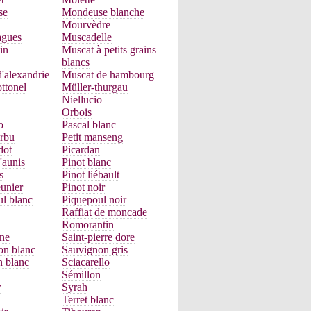
se
Mondeuse blanche
Mourvèdre
gues
Muscadelle
in
Muscat à petits grains
blancs
'alexandrie
Muscat de hambourg
ttonel
Müller-thurgau
Niellucio
Orbois
o
Pascal blanc
urbu
Petit manseng
dot
Picardan
'aunis
Pinot blanc
s
Pinot liébault
unier
Pinot noir
l blanc
Piquepoul noir
Raffiat de moncade
Romorantin
ne
Saint-pierre dore
on blanc
Sauvignon gris
n blanc
Sciacarello
Sémillon
r
Syrah
Terret blanc