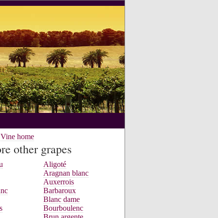
e Vine home
re other grapes
u
Aligoté
Aragnan blanc
Auxerrois
anc
Barbaroux
Blanc dame
s
Bourboulenc
Brun argente