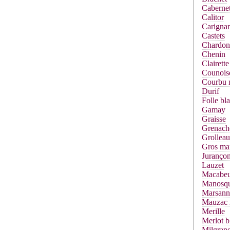
Cabernet
Calitor
Carigna
Castets
Chardon
Chenin
Clairette
Counois
Courbu 
Durif
Folle bl
Gamay
Graisse
Grenach
Grolleau
Gros ma
Jurançon
Lauzet
Macabe
Manosq
Marsann
Mauzac 
Merille
Merlot b
Milgrane