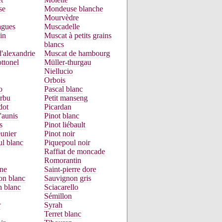
se
Mondeuse blanche
Mourvèdre
gues
Muscadelle
in
Muscat à petits grains
blancs
'alexandrie
Muscat de hambourg
ttonel
Müller-thurgau
Niellucio
Orbois
o
Pascal blanc
urbu
Petit manseng
dot
Picardan
'aunis
Pinot blanc
s
Pinot liébault
unier
Pinot noir
l blanc
Piquepoul noir
Raffiat de moncade
Romorantin
ne
Saint-pierre dore
on blanc
Sauvignon gris
n blanc
Sciacarello
Sémillon
r
Syrah
Terret blanc