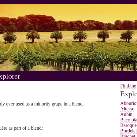
xplorer
Find th
Explo
Abourio
nly ever used as a minority grape in a blend.
Altesse
Aubin
Baco bl
Baroque
ère as part of a blend:
Bordelai
Brachet