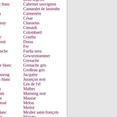
 franc
Cabernet sauvignon
Camaralet de lasseube
n
Carmenère
César
nay
Chasselas
Cinsault
Colombard
e
Courbu
noir
Duras
Fer
anche
Fuella nera
Gewurztraminer
Grenache
e blanc
Grenache gris
Grolleau gris
nseng
Jacquère
 blanc
Jurançon noir
Len de l'el
u
Malbec
uin
Manseng noir
e
Mauzac
rosé
Melon
Merlot
lanc
Meslier saint-françois
t
Molette