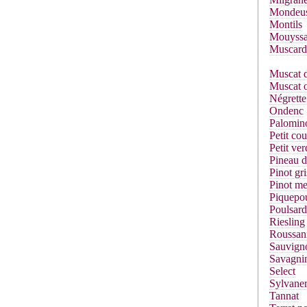
Mondeu
Montils
Mouyssa
Muscard
Muscat d
Muscat o
Négrette
Ondenc
Palomin
Petit co
Petit ver
Pineau d
Pinot gri
Pinot me
Piquepou
Poulsard
Riesling
Roussan
Sauvign
Savagni
Select
Sylvane
Tannat