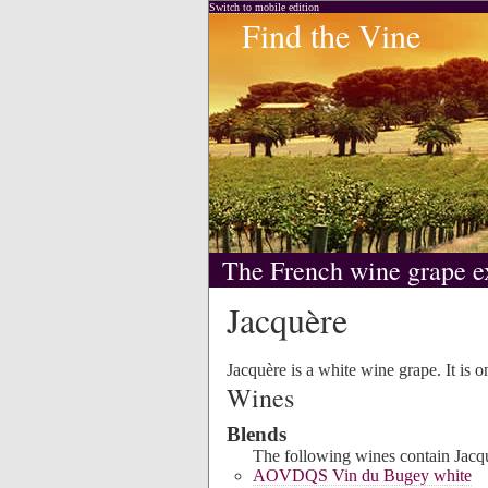
Switch to mobile edition
Find the Vine
The French wine grape e
Jacquère
Jacquère is a white wine grape. It is o
Wines
Blends
The following wines contain Jacqu
AOVDQS Vin du Bugey white