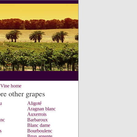
e Vine home
re other grapes
u
Aligoté
Aragnan blanc
Auxerrois
anc
Barbaroux
Blanc dame
s
Bourboulenc
Brun argente