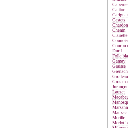
Cabernet
Calitor
Carigna
Castets
Chardon
Chenin
Clairette
Counois
Courbu 
Durif
Folle bl
Gamay
Graisse
Grenach
Grolleau
Gros ma
Jurançon
Lauzet
Macabe
Manosq
Marsann
Mauzac 
Merille
Merlot b
Milgrane