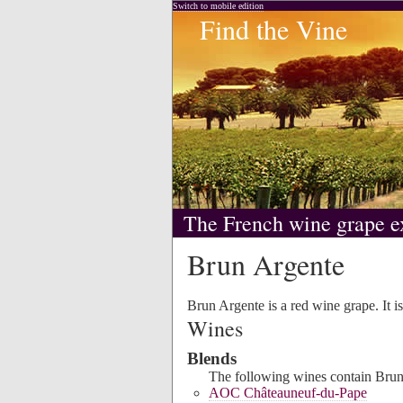
Switch to mobile edition
Find the Vine
The French wine grape e
Brun Argente
Brun Argente is a red wine grape. It i
Wines
Blends
The following wines contain Brun 
AOC Châteauneuf-du-Pape