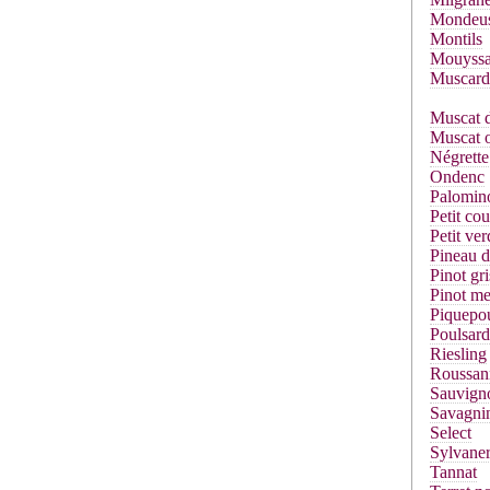
Mondeu
Montils
Mouyssa
Muscard
Muscat d
Muscat o
Négrette
Ondenc
Palomin
Petit co
Petit ver
Pineau d
Pinot gri
Pinot me
Piquepou
Poulsard
Riesling
Roussan
Sauvign
Savagni
Select
Sylvane
Tannat