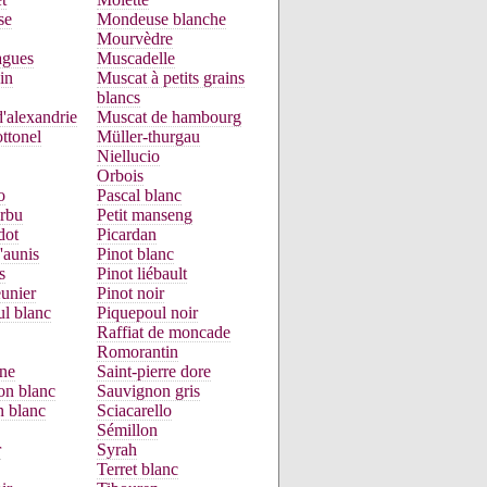
se
Mondeuse blanche
Mourvèdre
gues
Muscadelle
in
Muscat à petits grains
blancs
'alexandrie
Muscat de hambourg
ttonel
Müller-thurgau
Niellucio
Orbois
o
Pascal blanc
urbu
Petit manseng
dot
Picardan
'aunis
Pinot blanc
s
Pinot liébault
unier
Pinot noir
l blanc
Piquepoul noir
Raffiat de moncade
Romorantin
ne
Saint-pierre dore
on blanc
Sauvignon gris
n blanc
Sciacarello
Sémillon
r
Syrah
Terret blanc