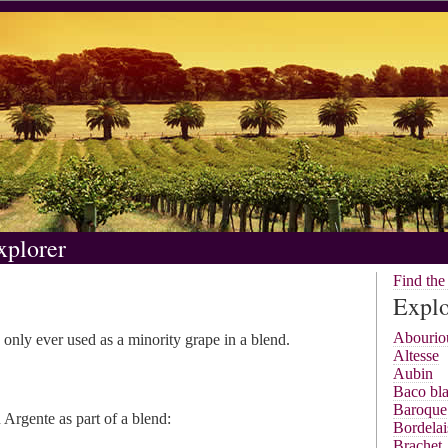
xplorer
Find th
Explo
Abourio
s only ever used as a minority grape in a blend.
Altesse
Aubin
Baco bl
Baroque
Argente as part of a blend:
Bordelai
Brachet