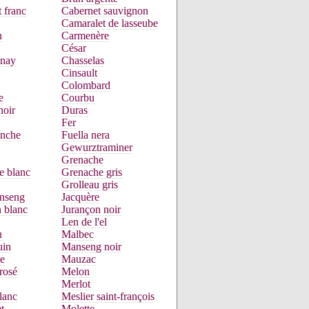
 franc
Cabernet sauvignon
Camaralet de lasseube
n
Carmenère
César
nay
Chasselas
Cinsault
Colombard
e
Courbu
noir
Duras
Fer
anche
Fuella nera
Gewurztraminer
Grenache
e blanc
Grenache gris
Grolleau gris
nseng
Jacquère
 blanc
Jurançon noir
Len de l'el
u
Malbec
uin
Manseng noir
e
Mauzac
rosé
Melon
Merlot
lanc
Meslier saint-françois
t
Molette