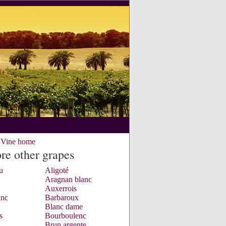
e Vine home
re other grapes
u
Aligoté
Aragnan blanc
Auxerrois
anc
Barbaroux
Blanc dame
s
Bourboulenc
Brun argente