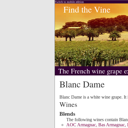
Switch to mobile edition
Find the Vine
The French wine grape e
Blanc Dame
Blanc Dame is a white wine grape. It i
Wines
Blends
The following wines contain Blan
AOC Armagnac, Bas Armagnac, H