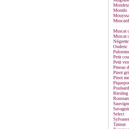
Mondeu
Montils
Mouyssa
Muscard
Muscat d
Muscat o
Négrette
Ondenc
Palomin
Petit co
Petit ver
Pineau d
Pinot gri
Pinot me
Piquepou
Poulsard
Riesling
Roussan
Sauvign
Savagni
Select
Sylvane
Tannat