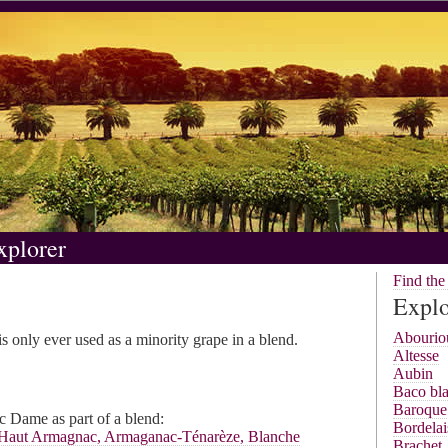
xplorer
Find th
Explo
Abourio
s only ever used as a minority grape in a blend.
Altesse
Aubin
Baco bl
Baroque
c Dame as part of a blend:
Bordelai
aut Armagnac, Armaganac-Ténarèze, Blanche
Brachet