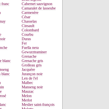
 franc
Cabernet sauvignon
Camaralet de lasseube
n
Carmenère
César
nay
Chasselas
Cinsault
Colombard
e
Courbu
noir
Duras
Fer
anche
Fuella nera
Gewurztraminer
Grenache
e blanc
Grenache gris
Grolleau gris
nseng
Jacquère
 blanc
Jurançon noir
Len de l'el
u
Malbec
uin
Manseng noir
e
Mauzac
rosé
Melon
Merlot
lanc
Meslier saint-françois
t
Molette