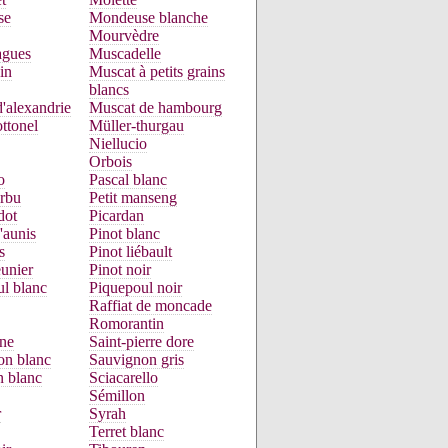
se
Mondeuse blanche
Mourvèdre
gues
Muscadelle
in
Muscat à petits grains
blancs
'alexandrie
Muscat de hambourg
ttonel
Müller-thurgau
Niellucio
Orbois
o
Pascal blanc
urbu
Petit manseng
dot
Picardan
'aunis
Pinot blanc
s
Pinot liébault
unier
Pinot noir
l blanc
Piquepoul noir
Raffiat de moncade
Romorantin
ne
Saint-pierre dore
on blanc
Sauvignon gris
n blanc
Sciacarello
Sémillon
r
Syrah
Terret blanc