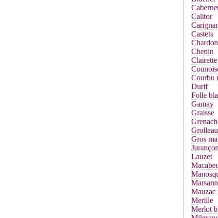
Cabernet
Calitor
Carigna
Castets
Chardon
Chenin
Clairette
Counois
Courbu 
Durif
Folle bl
Gamay
Graisse
Grenach
Grolleau
Gros ma
Jurançon
Lauzet
Macabe
Manosq
Marsann
Mauzac 
Merille
Merlot b
Milgrane