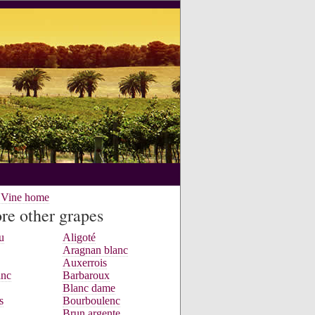
e Vine home
re other grapes
u
Aligoté
Aragnan blanc
Auxerrois
anc
Barbaroux
Blanc dame
s
Bourboulenc
Brun argente