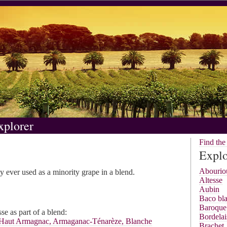
xplorer
Find th
Explo
Abourio
ly ever used as a minority grape in a blend.
Altesse
Aubin
Baco bl
Baroque
e as part of a blend:
Bordelai
aut Armagnac, Armaganac-Ténarèze, Blanche
Brachet