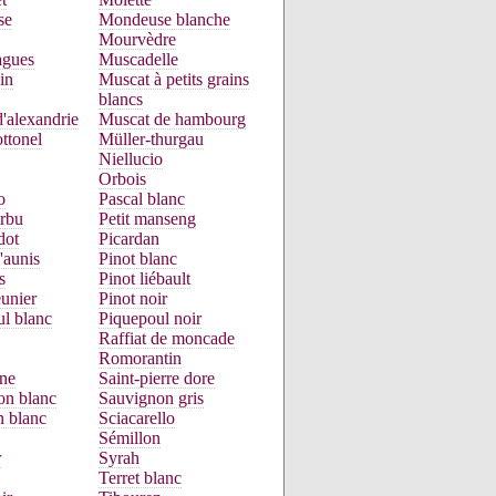
se
Mondeuse blanche
Mourvèdre
gues
Muscadelle
in
Muscat à petits grains
blancs
'alexandrie
Muscat de hambourg
ttonel
Müller-thurgau
Niellucio
Orbois
o
Pascal blanc
urbu
Petit manseng
dot
Picardan
'aunis
Pinot blanc
s
Pinot liébault
unier
Pinot noir
l blanc
Piquepoul noir
Raffiat de moncade
Romorantin
ne
Saint-pierre dore
on blanc
Sauvignon gris
n blanc
Sciacarello
Sémillon
r
Syrah
Terret blanc