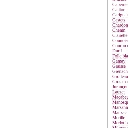
Cabernet
Calitor
Carigna
Castets
Chardon
Chenin
Clairette
Counois
Courbu 
Durif
Folle bl
Gamay
Graisse
Grenach
Grolleau
Gros ma
Jurançon
Lauzet
Macabe
Manosq
Marsann
Mauzac 
Merille
Merlot b
Milgrane