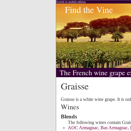
Switch to mobile edition
Find the Vine
The French wine grape e
Graisse
Graisse is a white wine grape. It is on
Wines
Blends
The following wines contain Graiss
AOC Armagnac, Bas Armagnac, H