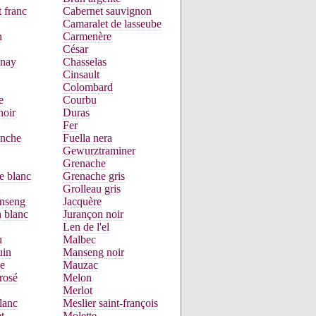
 franc
Cabernet sauvignon
Camaralet de lasseube
n
Carmenère
César
nay
Chasselas
Cinsault
Colombard
e
Courbu
noir
Duras
Fer
anche
Fuella nera
Gewurztraminer
Grenache
e blanc
Grenache gris
Grolleau gris
nseng
Jacquère
 blanc
Jurançon noir
Len de l'el
u
Malbec
uin
Manseng noir
e
Mauzac
rosé
Melon
Merlot
lanc
Meslier saint-françois
t
Molette