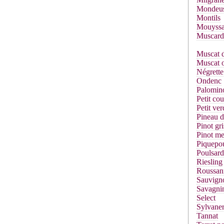
Mondeu
Montils
Mouyssa
Muscard
Muscat d
Muscat o
Négrette
Ondenc
Palomin
Petit co
Petit ver
Pineau d
Pinot gri
Pinot me
Piquepou
Poulsard
Riesling
Roussan
Sauvign
Savagni
Select
Sylvane
Tannat